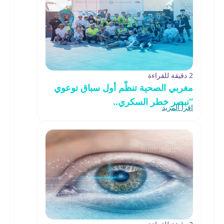
2 دقيقة للقراءة
مغربي الصحية تنظّم أول سباق توعوي
“نبصر خطر السكري..
اقرأ المزيد