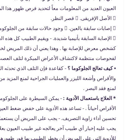
العيون العديد من المعلومات معاً لتحديد فرص ظهور هذا المرض .
 الأصل الإفريقى.  قصر النظر.
 إصابات سابقة بالعين.  وجود حالات سابقة من الجلوكوما بالعائلة.
 الإصابة السابقة بأنيميا شديدة. - ويقيم الطبيب كل هذه 
كشخص معرض للإصابة بها . وهذا يعني أن ذلك المريض لخطر
لفحوصات منتظمة لاكتشاف الأعراض المبكرة لتلف العصب
• كيف تعالج الجلوكوما ؟
- كقاعدة فإن التلف الذي تحدثه ا
والأقراص وأشعة الليزر والعمليات الجراحية لمنع المزيد 
لمنع فقد البصر .
* العلاج باستعمال الأدوية :
- يمكن السيطرة على الجلوكوما
الأقراص أحياناً . - تساعد هذه الأدوية على خفض ضغط العين
تحسين أداء زاوية التصريف. - يجب على المريض أن يستعمل ه
يجب عليه إخبار أي طبيب آخر يعالجه غير طبيب العيون بعلاج
للأدوية التى على المريض أن يخطر الطبيب بها فور ظهورها 