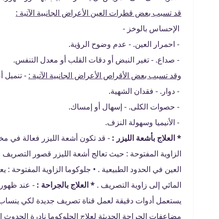
قد تسبب بعض قطرات العين الأعراض الجانبية الآتية :
الإحساس بالوخز -
- احمرار العين. - عدم وضوح الرؤية.
- صداع. - تغير النبض أو دقات القلب أو معدل التنفس.
وقد تسبب بعض الأقراص الأعراض الجانبية الآتية :
- تنميل أ
- دوار. - فقدان الشهية.
- حصوات الكلى. - إسهال أو إمساك.
- الأنيميا وسهولة النزف.
* العلاج بأشعة الليزر :
- قد تكون أشعة الليزر فعالة في مخت
الزاوية المفتوحة : حيث تعالج أشعة الليزر قصور التصريف
العين في الحدود الطبيعية . • جلوكوما الزاوية المفتوحة :
المائي إلى زاوية التصريف .
* العلاج بالجراحة :
- عند ظهور 
يستعمل أدوات دقيقة لعمل قناة تصريف جديدة لكي ينساب 
مضاعفات الجراحة الحديثة لعلاج الجلوكوما نادرة الحدوث إل