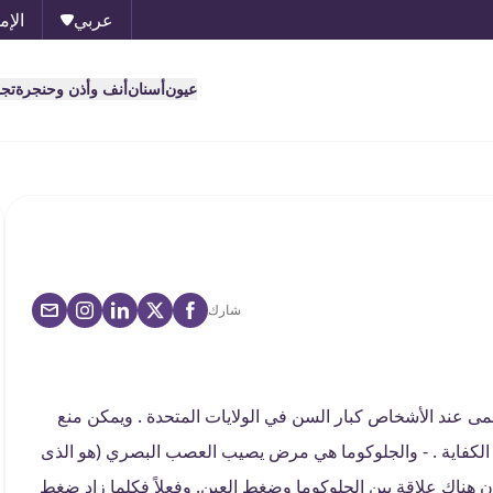
عربي
الإم
عيون
أسنان
أنف وأذن وحنجرة
تج
شارك
مى عند الأشخاص كبار السن في الولايات المتحدة . ويمكن منع
فيه الكفاية . - والجلوكوما هي مرض يصيب العصب البصري (هو الذى
ن هناك علاقة بين الجلوكوما وضغط العين. وفعلاً فكلما زاد ضغط