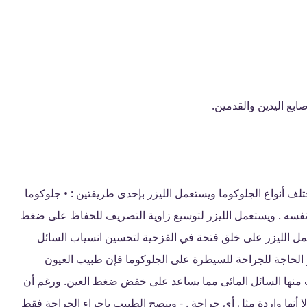
صابع اليدين والقدمين.
لف أنواع الجلوكوما ويستعمل الليزر بإحدى طريقتين : • جلوكوما
 نفسه . ويستعمل الليزر لتوسيع زاوية التصريف للحفاظ على ضغط
 يعمل الليزر على خلق فتحة في القزحية لتحسين انسياب السائل
الحاجة للجراحة للسيطرة على الجلوكوما فإن طبيب العيون
منها السائل المائى مما يساعد على خفض ضغط العين. ورغم أن
ا أنها واردة مثل أي جراحة . - وينصح الطبيب بإجراء الجراحة فقط