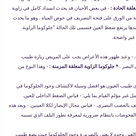
غلقة الحادة :
- في بعض الأحيان قد يحدث انسداد كامل في زاوية
 من الورق على فتحة التصريف في حوض المياه . وهو ما يحدث
دها يرتفع ضغط العين فتسمى تلك الحالة "جلوكوما الزاوية
در الضوء. - وعند ظهور هذه الأعراض يجب على المريض زيارة طبيب
 البصر .
* جلوكوما الزاوية المغلقة المزمنة :
- وهذا النوع من
 طبيب العيون هو افضل وسيلة لاكتشاف وجود الجلوكوما في
 غير مؤلم القيام بما يلي: - قياس الضغط الداخلى للعين.
 بالعصب البصرى. - قياس مجال الإبصار لكلا العينين. - وبعد هذه
لفحوصات بانتظام ضرورية لمعرفة تطور التلف الذي تسببه
لعين وحده لا يعني بالضرورة وجود الجلوكوما حيث يضع طبيب