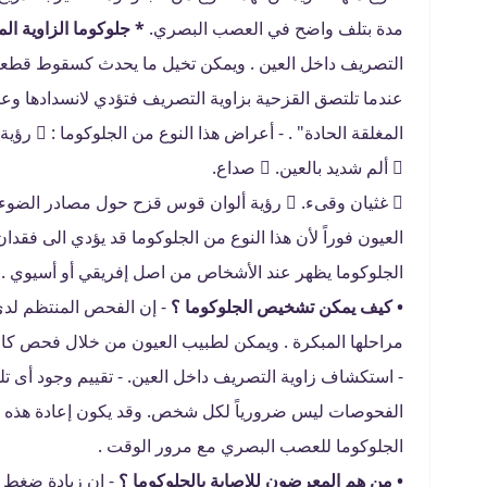
مدة بتلف واضح في العصب البصري.
* جلوكوما الزاوية الم
التصريف داخل العين . ويمكن تخيل ما يحدث كسقوط قطعة
عندما تلتصق القزحية بزاوية التصريف فتؤدي لانسدادها وعن
المغلقة الحادة" . - أعراض هذا النوع من الجلوكوما :  رؤية غير واضحة.
 ألم شديد بالعين.  صداع.
 غثيان وقىء.  رؤية ألوان قوس قزح حول مصا
العيون فوراً لأن هذا النوع من الجلوكوما قد يؤدي الى فقدان
الجلوكوما يظهر عند الأشخاص من اصل إفريقي أو أسيوي .
• كيف يمكن تشخيص الجلوكوما ؟
- إن الفحص المنتظم لدى
مراحلها المبكرة . ويمكن لطبيب العيون من خلال فحص كامل
- استكشاف زاوية التصريف داخل العين. - تقييم وجود أى تلف
الفحوصات ليس ضرورياً لكل شخص. وقد يكون إعادة هذه ا
الجلوكوما للعصب البصري مع مرور الوقت .
• من هم المعرضون للإصابة بالجلوكوما ؟
- إن زيادة ضغط ا