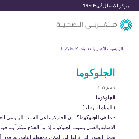
مركز الاتصال
19505
الرئيسية
الأخبار والفعاليات
الجلوكوما
الجلوكوما
٥ مايو ٢٠٢٤
الجلوكوما
( المياه الزرقاء )
• ما هى الجلوكوما؟
- إن الجلوكوما هي السبب الرئيسي للع
الإصابة بالعمى بسبب الجلوكوما إذا بدأ العلاج مبكراً بما 
يحمل الصور التى نراها إلى المخ) . ومعظم الناس يعرفون أ