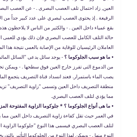
العين, زاد احتمال تلف العصب البصرى . - عن العصب البصر
الرفيعة . إذ يحتوى العصب لبصري على عدد كبير جداً من الأ
بقع عمياء داخل العين . - والكثير من الناس لا يلاحظون هذه
حالة التلف الكامل للعصب البصري فإن ذلك يؤدي للعمى الك
العاملان الرئيسيان للوقاية من الإصابة بالعمى نتيجة هذا ال
• ما هو سبب الجلوكوما ؟
- يوجد سائل يدعى "السائل المائي
من الدموع التى تفرز خارج العين فوق سطحها . - ويمكن ت
يصب الماء باستمرار. فعند انسداد قناة التصريف يتجمع الم
منطقة التصريف داخل العين وتسمى "زاوية التصريف" تزيد ك
مما يؤدي لتلف العصب البصري.
• ما هى أنواع الجلوكوما ؟
* جلوكوما الزاوية المفتوحة المزم
في العمر حيث تقل كفاءة زاوية التصريف داخل العين مما يؤ
النوع منها . - ويمكن لهذا النوع من الجلوكوما التأثير بال