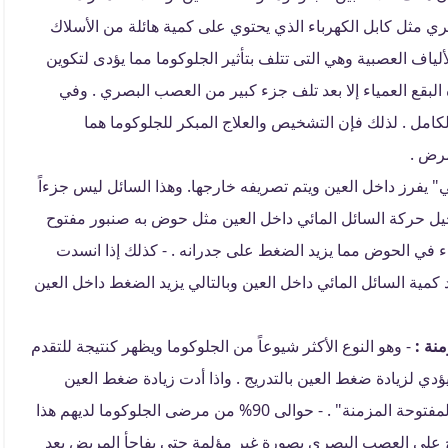
ي مثل كابل الكهرباء الذي يحتوي على كمية هائلة من الأسلاك
لياف العصبية وهي التى تتلف بتأثير الجلوكوما مما يؤدى لتكوين
 البقع العمياء إلا بعد تلف جزء كبير من العصب البصري . وفي
امل . لذلك فإن التشخيص والعلاج المبكر للجلوكوما هما
مرض .
" يفرز داخل العين ويتم تصريفه خارجها. وهذا السائل ليس جزءاً
خيل حركة السائل المائي داخل العين مثل حوض به صنبور مفتوح
اء في الحوض مما يزيد الضغط على جدرانه . - كذلك إذا انسدت
مية السائل المائي داخل العين وبالتالي يزيد الضغط داخل العين
نة :
- وهو النوع الأكثر شيوعاً من الجلوكوما ويظهر كنتيجة للتقدم
دي لزيادة ضغط العين بالتدريج . واذا أدت زيادة ضغط العين
لتلف العصب البصري فيسمى هذا النوع "جلوكوما الزاوية المفتوحة المزمنة" . - حوالى 90% من مرضى الجلوكوما لديهم هذا
تدريج على العصب البصري بصورة غير مؤلمة حتى يفاجأ المريض بعد