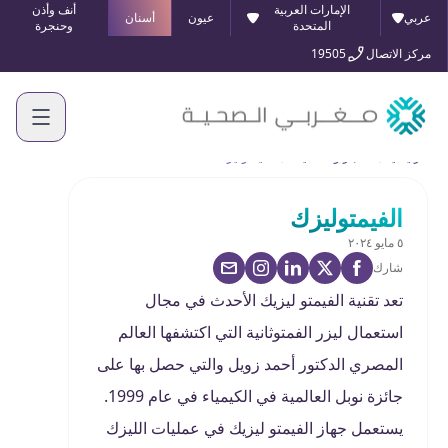
الإمارات العربية
أنف وأذن
عربي
عيون
أسنان
المتحدة
وحنجرة
مركز الاتصال
19505
الرئيسية
الأخبار والفعاليات
الفيمتوليزك
الفيمتوليزك
٥ مايو ٢٠٢٤
شارك
تعد تقنية الفيمتو ليزيك الأحدث في مجال
استعمال ليزر الفمتوثانية التي اكتشفها العالم
المصري الدكتور أحمد زويل والتي حصل بها على
جائزة نوبل العالمية في الكيمياء في عام 1999.
يستعمل جهاز الفيمتو ليزيك في عمليات الليزك