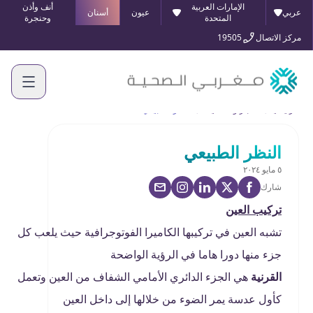
الإمارات العربية
أنف وأذن
عربي
عيون
أسنان
المتحدة
وحنجرة
مركز الاتصال
19505
الرئيسية
الأخبار والفعاليات
النظر الطبيعي
النظر الطبيعي
٥ مايو ٢٠٢٤
شارك
تركيب العين
تشبه العين في تركيبها الكاميرا الفوتوجرافية حيث يلعب كل
جزء منها دورا هاما في الرؤية الواضحة
القرنية
هي الجزء الدائري الأمامي الشفاف من العين وتعمل
كأول عدسة يمر الضوء من خلالها إلى داخل العين