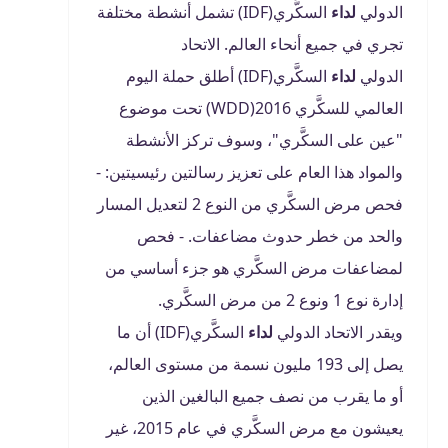
الدولي
لداء
السكَّري(IDF) تشمل أنشطة مختلفة
تجري في جميع أنحاء العالم. الاتحاد
الدولي
لداء
السكَّري(IDF) أطلق حملة اليوم
العالمي للسكَّري 2016(WDD) تحت موضوع
"عين على السكَّري"، وسوف تركز الأنشطة
والمواد هذا العام على تعزيز رسالتين رئيسيتين: -
فحص مرض السكَّري من النوع 2 لتعديل المسار
والحد من خطر حدوث مضاعفات. - فحص
لمضاعفات مرض السكَّري هو جزء أساسي من
إدارة نوع 1 ونوع 2 من مرض السكَّري.
ويقدر الاتحاد الدولي
لداء
السكَّري(IDF) أن ما
يصل إلى 193 مليون نسمة من مستوى العالم،
أو ما يقرب من نصف جميع البالغين الذين
يعيشون مع مرض السكَّري في عام 2015، غير