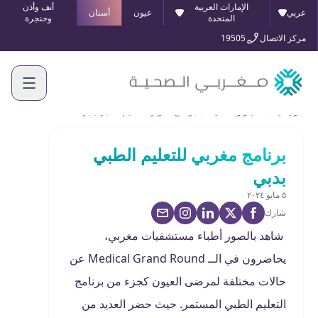
الإمارات العربية
أنف وأذن
عربي
عيون
أسنان
المتحدة
وحنجرة
مركز الاتصال
19505
الرئيسية
الأخبار والفعاليات
برنامج مغربي للتعليم الطبي بدبي
برنامج مغربي للتعليم الطبي
بدبي
٥ مايو ٢٠٢٤
شارك
شاهد بالصور أطباء مستشفيات مغربي،
يحاضرون في الــ Medical Grand Round عن
حالات مختلفة لمرضى العيون كجزء من برنامج
التعليم الطبي المستمر. حيث حضر العديد من