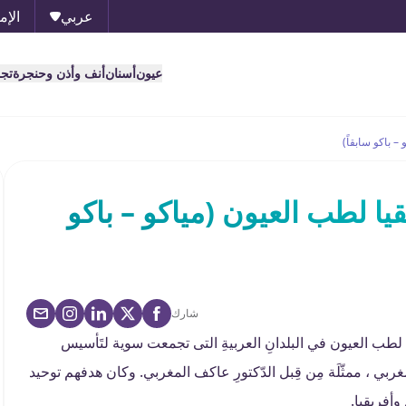
عربي
الإم
عيون
أسنان
أنف وأذن وحنجرة
تج
 باكو سابقاً)
 لطب العيون (مياكو – باكو
شارك
معيات الوطنية لطب العيون في البلدانِ العربيةِ التى تجمعت سوية لتَأسيس
بي ، ممثّلَة مِن قِبل الدّكتورِ عاكف المغربي. وكان هدفهم توحيد
أفريقيا.