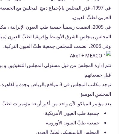
في 1997، قرّر المجلس بالإجماع دمج المجلسَ مع الجم
العربيَ لطبِّ العيون.
المجلسِ بمجلسِ الشرق الأوسطَ وإفريقيا لطبِّ العيون (ميا
وفي 2006، انضمت للمجلس جمعية طبِّ العيون التركية.
تتم إدارة المجلسَ من قبل مسئولي المجلس التنفيذيينِ و ب
قبل جمعياتهم.
توجد مكاتب المجلسَ في 3 مواقعِ بالريا
المجلسِ اليوميةِ
يعد مؤتمر المياكو الآن واحد من أكبرِ أربعة مؤتمراتِ لطبّ
جمعية طب العيون الأمريكية
جمعية طبِّ العيون الأوروبية
المجلس الباسيفيكي لطبِّ العيون