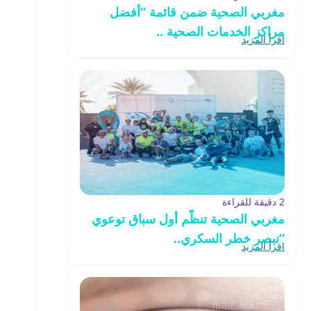
مغربي الصحية ضمن قائمة “أفضل
مراكز الخدمات الصحية ..
اقرأ المزيد
2 دقيقة للقراءة
مغربي الصحية تنظّم أول سباق توعوي
“نبصر خطر السكري..
اقرأ المزيد