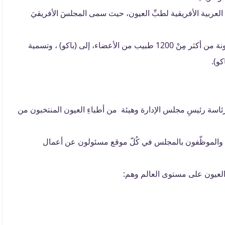
عية العربية الأفريقية لطبِّ العيون، حيث سمى المجلسَ الأفريقيَ
في 2005، انضمت رسمياً جمعية طب العيون الإيرانية ، مكونة من أكثر مِنْ 1200 طبيب من الأعضاء، إلى (باكو) ، وتسمية
كو).
رئاسة رئيسِ مجلس الإدارة وهيئة من أطباءِ العيون المنتخبون من
ض وجدة والقاهرة، والموظّفون بالمجلس في كُلّ موقع مسئولون عن أعمال
ِ العيون على مستوى العالم وهم: