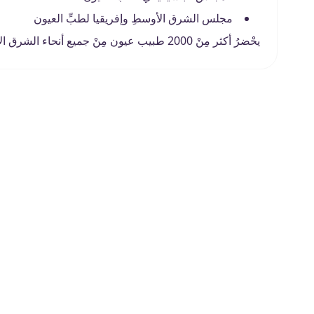
مجلس الشرق الأوسطِ وإفريقيا لطبِّ العيون
يحْضرُ أكثر مِنْ 2000 طبيب عيون مِنْ جميع أنحاء الشرق الأوسطِ وأفريقيا مؤتمر المياكو وذلك كُلّ سنتين.