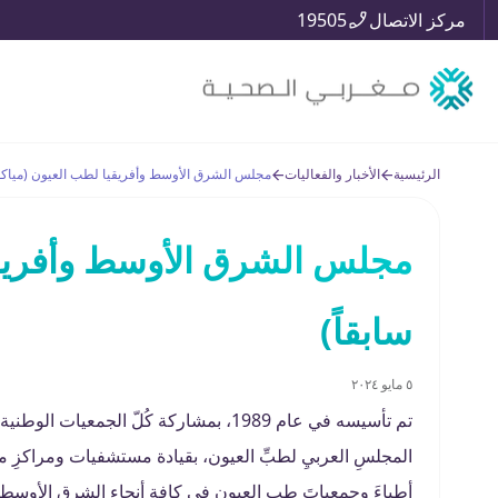
مركز الاتصال
19505
الرئيسية
الأخبار والفعاليات
مجلس الشرق الأوسط وأفريقيا لطب العيون (مياكو –
مجلس الشرق الأوسط وأفريقيا
سابقاً)
٥ مايو ٢٠٢٤
تم تأسيسه في عام 1989، بمشاركة كُلّ الج
المجلسِ العربيِ لطبِّ العيون، بقيادة مستشفيات ومراكزِ مغر
أطباءَ وجمعياتَ طب العيون في كافة أنحاء الشرق الأوسطِ و