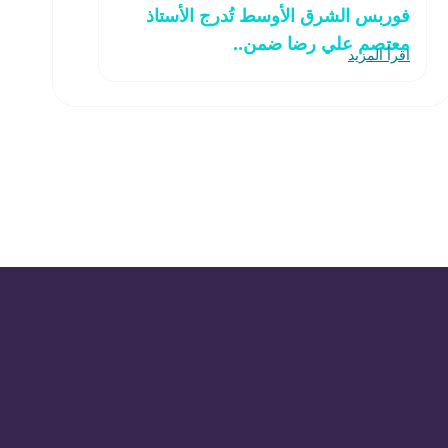
فوربس الشرق الأوسط تُدرج الأستاذ
معتصم علي رضا ضمن..
اقرأ المزيد