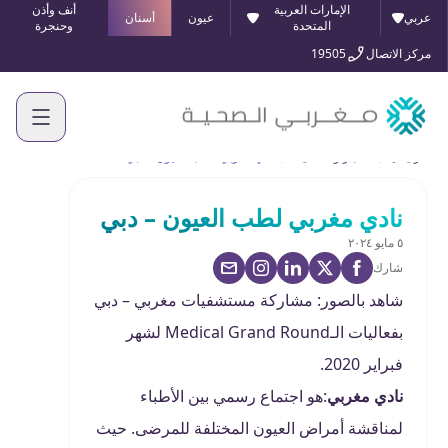
الإمارات العربية
أنف وأذن
عربي
عيون
أسنان
المتحدة
وحنجرة
مركز الاتصال
19505
الرئيسية
الأخبار والفعاليات
نادي مغربي لطب العيون – دبي
نادي مغربي لطب العيون – دبي
٥ مايو ٢٠٢٤
شارك
شاهد بالصور: مشاركة مستشفيات مغربي – دبي
بفعاليات الـMedical Grand Round لشهر
فبراير 2020.
نادي مغربي
:هو اجتماع رسمي بين الأطباء
لمناقشة أمراض العيون المختلفة للمرضى. حيث