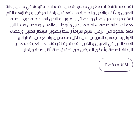
تقدم مستشفيات مغربي مجموعة من الخدمات المتنوعة في مجال رعاية
العيون والأنف والأذن والحنجرة مستهدفين راحة المرضى و رضاؤهم التام.
يُقدّم فريقنا من اطباء و اخصائيي العيون و الاذن انف حنجرة ذوي الخبرة
خدمات رعاية صحية شاملة في دبي وأبوظبي والعين. وبفضل خبرتنا التي
تمتد لعقود من الزمن، نلتزم التزاماً راسخاً بتطوير الابتكار الطبي وإعطاء
الأولوية لرفاهية المريض. من خلال ضم فريق واسع من الاطباء و
الاخصائيين في العيون و الاذن انف حنجرة لفريقنا، نعيد تعريف معايير
الرعاية الصحية ونُمكِّن المرضى من تحقيق حياة أكثر صحة وإنجازاً.
اكتشف قصتنا