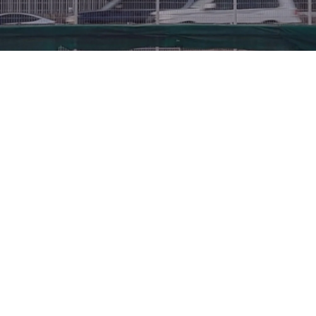
تعرف
على
مستشفى
مغربي
–
احجز الآن
أحد
مستشفيات
العيون
في
الإمارات
العربية
المتحدة.
تقديم العلاجات المتقدمة بدقة وابتكار وعناية فائقة.
حدد موعداً لاستشارتك
استكشف خدماتنا المتخصصة