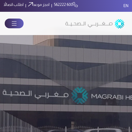
600 562222
احجز موعد
اطلب اتصالاً
|
|
EN