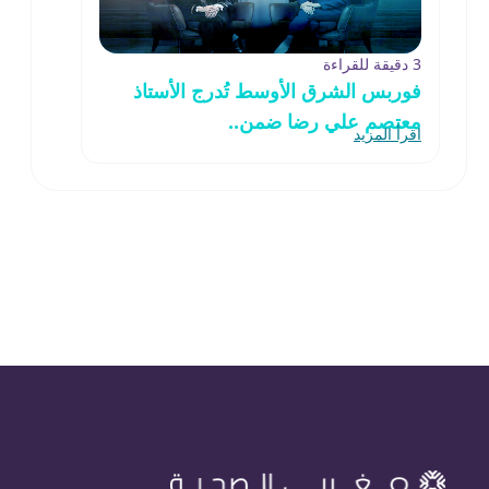
3 دقيقة للقراءة
فوربس الشرق الأوسط تُدرج الأستاذ
معتصم علي رضا ضمن..
اقرأ المزيد