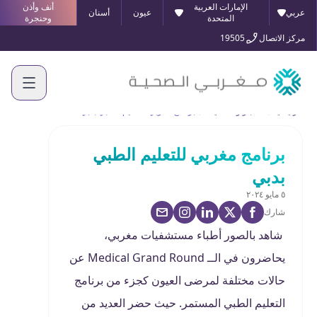
الإمارات العربية
أنف وأذن
عربي
عيون
أسنان
المتحدة
وحنجرة
مركز الاتصال
19505
الرئيسية
الأخبار والفعاليات
برنامج مغربي للتعليم الطبي بدبي
برنامج مغربي للتعليم الطبي
بدبي
٥ مايو ٢٠٢٤
شارك
شاهد بالصور أطباء مستشفيات مغربي،
يحاضرون في الــ Medical Grand Round عن
حالات مختلفة لمرضى العيون كجزء من برنامج
التعليم الطبي المستمر. حيث حضر العديد من