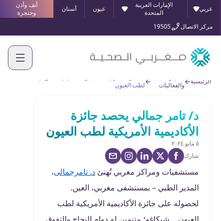
الإمارات العربية
أنف وأذن
عربي
عيون
أسنان
المتحدة
وحنجرة
مركز الاتصال
19505
الأخبار
د/ تامر جمالي يحصد جائزة الأكاديمية الأمريكية
الرئيسية
والفعاليات
لطب العيون
د/ تامر جمالي يحصد جائزة
الأكاديمية الأمريكية لطب العيون
٥ مايو ٢٠٢٤
شارك
مستشفيات ومراكز مغربي تُهنئ
د. تامرجمالى
،
المدير الطبي – بمستشفى مغربي، العين.
لحصوله على جائزة الأكاديمية الأمريكية لطب
العيون ــ شيكاغو؛ متنمين له دوام النجاح والتفوق