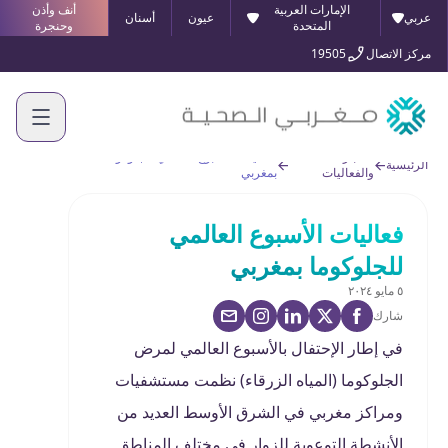
الإمارات العربية
أنف وأذن
عربي
عيون
أسنان
المتحدة
وحنجرة
مركز الاتصال
19505
الأخبار
فعاليات الأسبوع العالمي للجلوكوما
الرئيسية
والفعاليات
بمغربي
فعاليات الأسبوع العالمي
للجلوكوما بمغربي
٥ مايو ٢٠٢٤
شارك
في إطار الإحتفال بالأسبوع العالمي لمرض
الجلوكوما (المياه الزرقاء) نظمت مستشفيات
ومراكز مغربي في الشرق الأوسط العديد من
الأنشطة التوعوية للزوار في مختلف المناطق