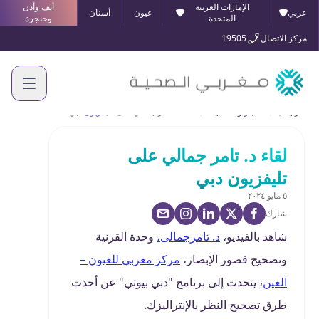
الإمارات العربية
أنف وأذن
عربي
عيون
أسنان
المتحدة
وحنجرة
مركز الاتصال
19505
الرئيسية
الأخبار والفعاليات
لقاء د. تامر جمالي على تليفزيون دبي
لقاء د. تامر جمالي على
تليفزيون دبي
٥ مايو ٢٠٢٤
شارك
شاهد بالفيديو،
د. تامرجمالى،
وحدة القرنية
وتصحيح قصور الإبصار،
مركز مغربي للعيون –
العين
، يتحدث إلى برنامج "دبي بيوتي" عن أحدث
طرق تصحيح النظر بالإنتراليزك.