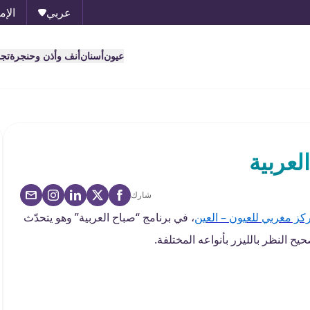
عربي
الإم
عيون
أسنان
أنف وأذن وحنجرة
تج
لعربية
شارك
كز مغربي للعيون – العين
، في برنامج “صباح العربية” وهو يتحدّث
 النظر بالليزر بأنواعه المختلفة.