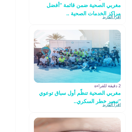
مغربي الصحية ضمن قائمة “أفضل
مراكز الخدمات الصحية ..
اقرأ المزيد
2 دقيقة للقراءة
مغربي الصحية تنظّم أول سباق توعوي
“نبصر خطر السكري..
اقرأ المزيد