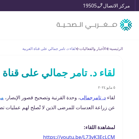
مركز الاتصال
19505
الرئيسية
الأخبار والفعاليات
لقاء د. تامر جمالي على قناة العربية
لقاء د. تامر جمالي على قناة ا
٥ مايو ٢٠٢٤
لقاء
د. تامرجمالى
، وحدة القرنية وتصحيح قصور الإبصار،
مر
عن زراعة العدسات للمرضى الذين لا تْصلح لهم عمليات تصحيح
لمشاهدة اللقاء:
https://youtu.be/L73vK3EcLCM