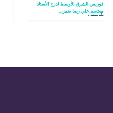
فوربس الشرق الأوسط تُدرج الأستاذ
معتصم علي رضا ضمن..
اقرأ المزيد