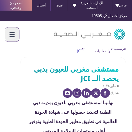
الإمارات العربية
أنف وأذن
عربي
عيون
أسنان
المتحدة
وحنجرة
مركز الاتصال
19505
الأخبار
مستشفى مغربي للعيون بدبي يحصد الــ
الرئيسية
والفعاليات
JCI
مستشفى مغربي للعيون بدبي
يحصد الــ JCI
٥ مايو ٢٠٢٤
شارك
تهانينا لمستشفى مغربي للعيون بمدينة دبي
الطبية لتجديد حصولها على شهادة الجودة
العالمية في تطبيق معايير الجودة الطبية وتوفير
أعلى مستويات السلامة للمرضى.