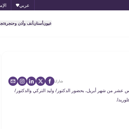
عربي
الإم
عيون
أسنان
أنف وأذن وحنجرة
تج
شارك
 عشر من شهر أبريل، بحضور الدكتور/ وليد التركي والدكتور/
وريدا.