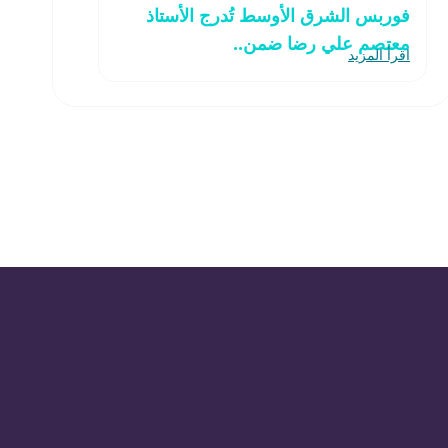
فوربس الشرق الأوسط تُدرج الأستاذ
معتصم علي رضا ضمن..
اقرأ المزيد