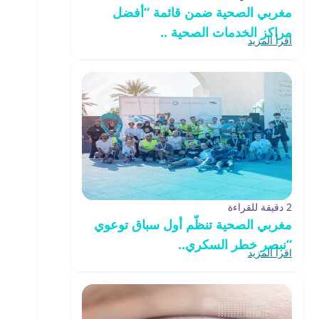
مغربي الصحية ضمن قائمة “أفضل
مراكز الخدمات الصحية ..
اقرأ المزيد
2 دقيقة للقراءة
مغربي الصحية تنظّم أول سباق توعوي
“نبصر خطر السكري..
اقرأ المزيد