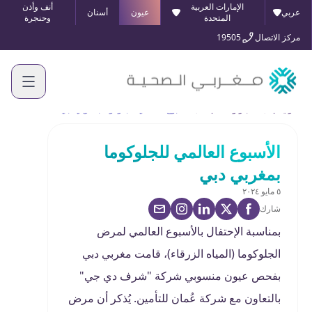
الإمارات العربية
أنف وأذن
عربي
عيون
أسنان
المتحدة
وحنجرة
مركز الاتصال
19505
الرئيسية
الأخبار والفعاليات
الأسبوع العالمي للجلوكوما بمغربي دبي
الأسبوع العالمي للجلوكوما
بمغربي دبي
٥ مايو ٢٠٢٤
شارك
بمناسبة الإحتفال بالأسبوع العالمي لمرض
الجلوكوما (المياه الزرقاء)، قامت مغربي دبي
بفحص عيون منسوبي شركة "شرف دي جي"
بالتعاون مع شركة عُمان للتأمين. يُذكر أن مرض