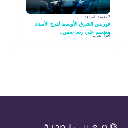
3 دقيقة للقراءة
فوربس الشرق الأوسط تُدرج الأستاذ
معتصم علي رضا ضمن..
اقرأ المزيد