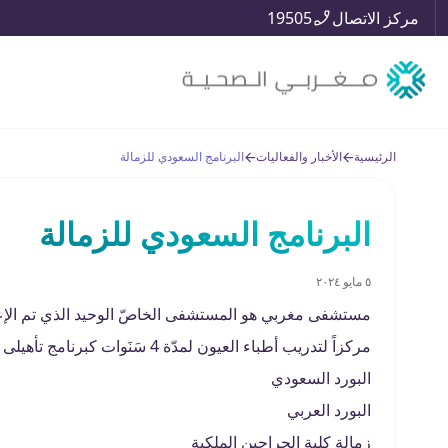
مركز الاتصال
19505
الرئيسية
الأخبار والفعاليات
البرنامج السعودي للزمالة
البرنامج السعودي للزمالة
٥ مايو ٢٠٢٤
مستشفى مغربي هو المستشفى الخاصّ الوحيد الذي تم الإعت
مركزاً لتدريب أطباء العيون لمدّة 4 سَنَوات كبرنامج تأهيلى لدُخُول امتحانات الزمالة للحصول على:
البورد السعودي
البورد العربي
زمالة كلية الجراحين الملكية