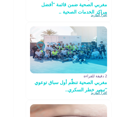
مغربي الصحية ضمن قائمة “أفضل
مراكز الخدمات الصحية ..
اقرأ المزيد
2 دقيقة للقراءة
مغربي الصحية تنظّم أول سباق توعوي
“نبصر خطر السكري..
اقرأ المزيد