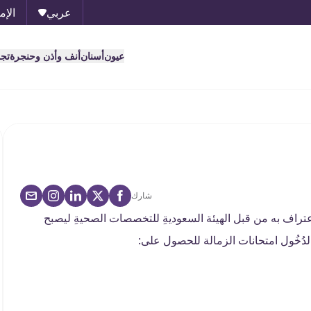
عربي
الإم
عيون
أسنان
أنف وأذن وحنجرة
تج
شارك
راف به من قبل الهيئة السعوديةِ للتخصصات الصحيةِ ليصبح