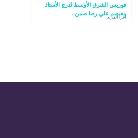
فوربس الشرق الأوسط تُدرج الأستاذ
معتصم علي رضا ضمن..
اقرأ المزيد