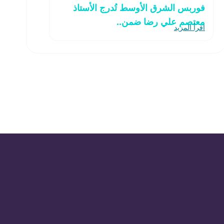
فوربس الشرق الأوسط تُدرج الأستاذ
معتصم علي رضا ضمن..
اقرأ المزيد