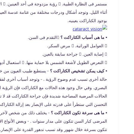
أثناء الليل. وتوجد أشكال ودرجات مختلفة من عتامة عدسة العي
بوجود الكتاراكت بعينيه.
• ما هى أسباب الكتاراكت ؟
التقدم فى السن.
 العوامل الوراثية.  مرض السكر.
 إصابة العين.  جراحة سابقة بالعين.
 التعرض الطويل لأشعة الشمس بلا حماية منها.  استعمال أدوية تحتوى على الكورتيزون.
• كيف يمكن تشخيص الكتاراكت ؟
- يستطيع طبيب العيون من خل
حالة أخرى تسبب عدم وضوح الرؤية . - وتوجد أسباب أخرى لفقد
البصري. وفي حال وجود هذه الحالات مع الكتاراكت فإن الرؤية الك
الحالات المرضية المصاحبة شديدة فإن جراحة الكتاراكت قد لا
التحسن التي ستطرأ على قدرته على الإبصار بعد إزالة الكتاراكت
• ما هى سرعة تكون الكتاراكت ؟
- يختلف ذلك من شخص لآخر وح
المرضى كبار السن تتكون على مدار سنوات . - وبعض الأنواع ا
تتكون بسرعة خلال شهور وقد تسبب تدهور القدرة على الإبصار. - 