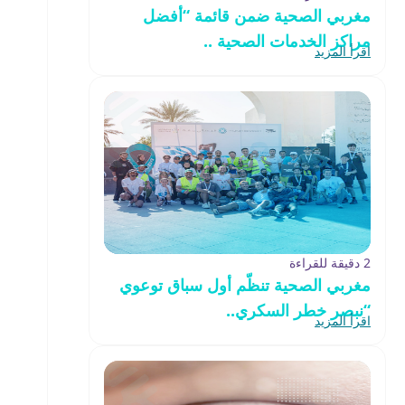
مغربي الصحية ضمن قائمة “أفضل
مراكز الخدمات الصحية ..
اقرأ المزيد
2 دقيقة للقراءة
مغربي الصحية تنظّم أول سباق توعوي
“نبصر خطر السكري..
اقرأ المزيد