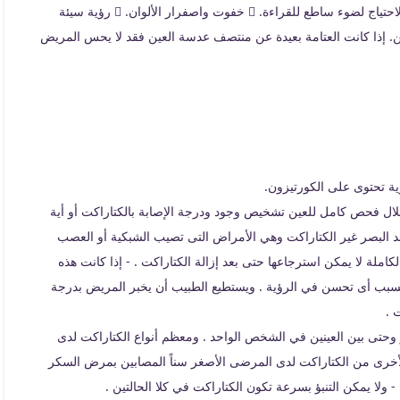
مستمر فى النظارة الطبية.  رؤية مزدوجة فى أحد العينين.  الاحتياج لضوء ساطع للقراءة.  خفوت واصفرار الألوان.  رؤية سيئة
ن. إذا كانت العتامة بعيدة عن منتصف عدسة العين فقد لا يحس المريض
ال فحص كامل للعين تشخيص وجود ودرجة الإصابة بالكتاراكت أو أية
 البصر غير الكتاراكت وهي الأمراض التى تصيب الشبكية أو العصب
املة لا يمكن استرجاعها حتى بعد إزالة الكتاراكت . - إذا كانت هذه
 تسبب أى تحسن في الرؤية . ويستطيع الطبيب أن يخبر المريض بدرجة
 .
تى بين العينين في الشخص الواحد . ومعظم أنواع الكتاراكت لدى
لأخرى من الكتاراكت لدى المرضى الأصغر سناً المصابين بمرض السكر
ولا يمكن التنبؤ بسرعة تكون الكتاراكت في كلا الحالتين .