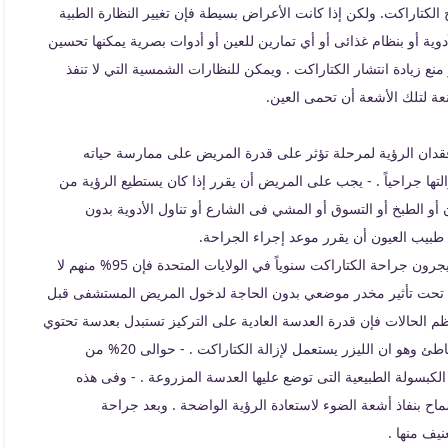
الكتاراكت. ولكن إذا كانت الأعراض بسيطة فإن تغيير النظارة الطبية
أدوية أو بنظام غذائى أو أي تمارين للعين أو أدوات بصرية يمكنها تحسين
نع زيادة انتشار الكتاراكت . ويمكن للنظارات الشمسية التي لا تنفذ
نعة لتلك الأشعة أن تحمى العين.
قدان الرؤية لمرحلة تؤثر على قدرة المريض على ممارسة حياته
التها جراحياً . - يجب على المريض أن يقرر إذا كان يستطيع الرؤية من
ن أو الطبخ أو التسوق أو المشي فى الشارع أو تناول الأدوية بدون
طبيب العيون أن يقرر موعد إجراء الجراحة.
- من بين 1.4 مليون شخص يجرون جراحة الكتاراكت سنوياً في الولايات المتحدة فإن 95% منهم لا
دة تحت تأثير مخدر موضعي بدون الحاجة لدخول المريض المستشفى قبل
ظم الحالات فإن قدرة العدسة العادية على التركيز تستبدل بعدسة تحتوي
نفس القوة تزرع داخل العين . - ورغم أنه اعتقاد منتشر إلا أنه خاطئ وهو ان الليزر يستعمل لإزالة الكتاراكت . - حوالى 20% من
كبسولة الطبيعية التى توضع عليها العدسة المزروعة . - وفى هذه
ح بنفاذ أشعة الضوء لاستعادة الرؤية الواضحة . وبعد جراحة
يف منها .