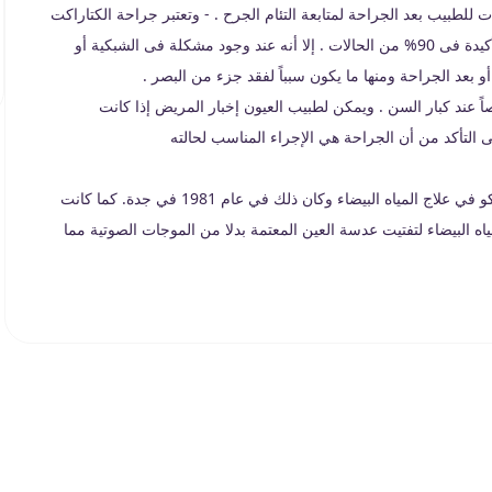
لطبيب بعد الجراحة لمتابعة التئام الجرح . - وتعتبر جراحة الكتاراكت
إجراءً ناجحاً حيث أن التحسن في الرؤية غالباً ما يكون النتيجة الأكيدة فى 90% من الحالات . إلا أنه عند وجود مشكلة فى الشبكية أو
 بعد الجراحة ومنها ما يكون سبباً لفقد جزء من البصر .
عند كبار السن . ويمكن لطبيب العيون إخبار المريض إذا كانت
لتأكد من أن الجراحة هي الإجراء المناسب لحالته
كانت مغربي أول مستشفى بالشرق الأوسط يستعمل تقنية الفاكو في علاج المياه البيضاء وكان ذلك في عام 1981 في جدة. كما كانت
اه البيضاء لتفتيت عدسة العين المعتمة بدلا من الموجات الصوتية مما