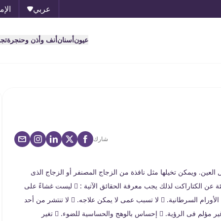
عربي
الإم
عيون
أسنان
أنف وأذن وحنجرة
تج
شارك
لعين. ويمكن تخيلها مثل نافذة من الزجاج المصنفر أو الزجاج الذى
يوجد على سطحه بخار الماء. - وهناك العديد من المفاهيم الخاطئة عن الكتاراكت لذلك يجب معرفة الحقائق الآتية :  ليست غشاءً على
العين.  لا تحدث بسبب كثرة استعمال العين.  ليست من أنواع الأورام السرطانية.  لا تسبب عمى لا يمكن علاجه.  لا تنتشر من أحد
العينين للأخرى. - ومن الأعراض الشائعة للكتاراكت :  تشوش غير مؤلم فى الرؤية.  إحساس بالوهج والحساسية للضوء.  تغير