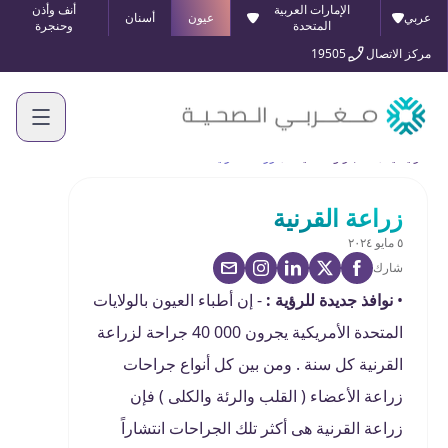
الإمارات العربية
أنف وأذن
عربي
عيون
أسنان
المتحدة
وحنجرة
مركز الاتصال
19505
الرئيسية
الأخبار والفعاليات
زراعة القرنية
زراعة القرنية
٥ مايو ٢٠٢٤
شارك
•
نوافذ جديدة للرؤية :
- إن أطباء العيون بالولايات
المتحدة الأمريكية يجرون 000 40 جراحة لزراعة
القرنية كل سنة . ومن بين كل أنواع جراحات
زراعة الأعضاء ( القلب والرئة والكلى ) فإن
زراعة القرنية هى أكثر تلك الجراحات انتشاراً