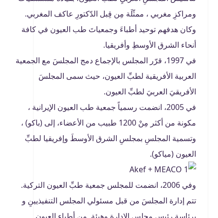
ومراكزِ مغربي ، ممثّلَة مِن قِبل الدّكتورِ عاكف المغربي.
وكان هدفهم توحيد أطباءَ وجمعياتَ طب العيون في كافة
أنحاء الشرق الأوسطِ وأفريقيا.
في 1997، قرّر المجلس بالإجماع دمج المجلسَ مع الجمعية
العربية الأفريقية لطبِّ العيون، حيث سمى المجلسَ
الأفريقيَ العربيَ لطبِّ العيون.
في 2005، انضمت رسمياً جمعية طب العيون الإيرانية ،
مكونة من أكثر مِنْ 1200 طبيب من الأعضاء، إلى (باكو) ،
وتسمية المجلسِ بمجلسِ الشرق الأوسطَ وإفريقيا لطبِّ
العيون (مياكو).
وفي 2006، انضمت للمجلس جمعية طبِّ العيون التركية.
تتم إدارة المجلسَ من قبل مسئولي المجلس التنفيذيينِ و
برئاسة رئيسِ مجلس الإدارة وهيئة من أطباءِ العيون