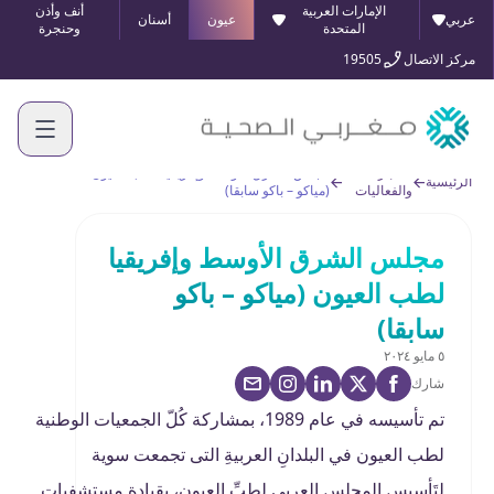
الإمارات العربية
أنف وأذن
عربي
عيون
أسنان
المتحدة
وحنجرة
مركز الاتصال
19505
الأخبار
مجلس الشرق الأوسط وإفريقيا لطب العيون
الرئيسية
والفعاليات
(مياكو – باكو سابقا)
مجلس الشرق الأوسط وإفريقيا
لطب العيون (مياكو – باكو
سابقا)
٥ مايو ٢٠٢٤
شارك
تم تأسيسه في عام 1989، بمشاركة كُلّ الجمعيات الوطنية
لطب العيون في البلدانِ العربيةِ التى تجمعت سوية
لتَأسيس المجلسِ العربيِ لطبِّ العيون، بقيادة مستشفيات