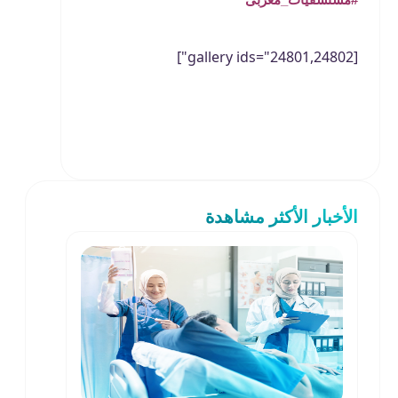
#مستشفيات_مغربى
[gallery ids="24801,24802"]
الأخبار الأكثر مشاهدة