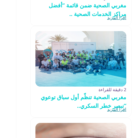
مغربي الصحية ضمن قائمة “أفضل
مراكز الخدمات الصحية ..
اقرأ المزيد
2 دقيقة للقراءة
مغربي الصحية تنظّم أول سباق توعوي
“نبصر خطر السكري..
اقرأ المزيد