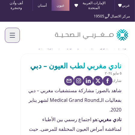
الإمارات العربية
أنف وأذن
عربي
عيون
أسنان
المتحدة
وحنجرة
مركز الاتصال
19505
الرئيسية
الأخبار والفعاليات
نادي مغربي لطب العيون – دبي
نادي مغربي لطب العيون – دبي
٥ مايو ٢٠٢٤
شارك
شاهد بالصور: مشاركة مستشفيات مغربي – دبي
بفعاليات الـMedical Grand Round لشهر يناير
2020.
نادي مغربي
:هو اجتماع رسمي بين الأطباء
لمناقشة أمراض العيون المختلفة للمرضى. حيث