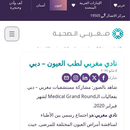
الإمارات العربية
أنف وأذن
عربي
عيون
أسنان
المتحدة
وحنجرة
مركز الاتصال
19505
الرئيسية
الأخبار والفعاليات
نادي مغربي لطب العيون – دبي
نادي مغربي لطب العيون – دبي
٥ مايو ٢٠٢٤
شارك
شاهد بالصور: مشاركة مستشفيات مغربي – دبي
بفعاليات الـMedical Grand Round لشهر
فبراير 2020.
نادي مغربي
:هو اجتماع رسمي بين الأطباء
لمناقشة أمراض العيون المختلفة للمرضى. حيث