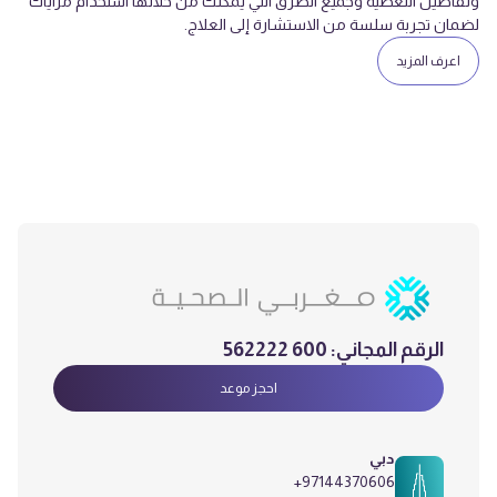
وتفاصيل التغطية وجميع الطرق التي يمكنك من خلالها استخدام مزاياك
لضمان تجربة سلسة من الاستشارة إلى العلاج.
اعرف المزيد
الرقم المجاني:
600 562222
احجز موعد
دبي
+97144370606