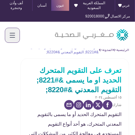
المملكة العربية
أنف وأذن
عربي
عيون
أسنان
السعودية
وحنجرة
مركز الاتصال
920018000
تعرف على التقويم المتحرك الحديد او ما يسمى
الرئيسية
المدونة
&#8221; التقويم المعدني &#8220;
تعرف على التقويم المتحرك
الحديد او ما يسمى &#8221;
التقويم المعدني &#8220;
١٥ أغسطس ٢٠٢٤
شارك
التقويم المتحرك الحديد أو ما يسمى بالتقويم
المعدني المتحرك، هو أحد أنواع التقويم
المستخدم في معالجة الكثير من المشكلات التي