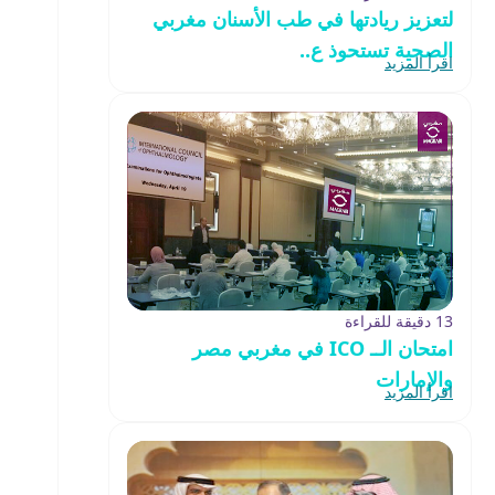
لتعزيز ريادتها في طب الأسنان مغربي
الصحية تستحوذ ع..
اقرأ المزيد
13 دقيقة للقراءة
امتحان الــ ICO في مغربي مصر
والإمارات
اقرأ المزيد