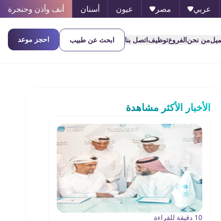
عربي
مصر
عيون
أسنان
أنف وأذن وحنجرة
احجز موعد
ميل
من نحن
الفروع
توظيف
اتصل بنا
ابحث عن طبيب
الأخبار الأكثر مشاهدة
10 دقيقة للقراءة