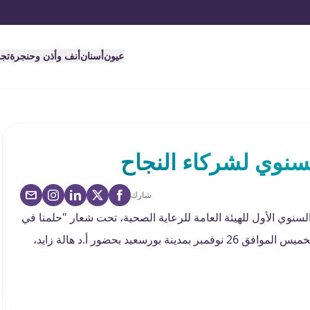
عيون
أسنان
أنف وأذن وحنجرة
تج
سنوي لشركاء النجاح
شارك
وي الأول للهيئة العامة للرعاية الصحية، تحت شعار "حلمنا في
سنة اتحقق بيكم .. شكرًا لشركاء الحلم"، والذي أقيم يوم الخميس الموافق 26 نوفمبر بمدينة بورسعيد بحضور أ.د هالة زايد،