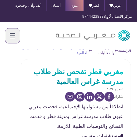
عربي
قطر
عيون
أسنان
أنف وأذن وحنجرة
مركز الاتصال
97444238888
الأخبار
مغربي قطر تفحص نظر طلاب مدرسة غراس
الرئيسية
والفعاليات
العالمية
مغربي قطر تفحص نظر طلاب
مدرسة غراس العالمية
٥ مايو ٢٠٢٤
شارك
انطلاقاً من مسئوليتها الإجتماعية، فحصت مغربي
عيون طلاب مدرسة غراس بمدينة قطر و قدمت
النصائح والتوصيات الطبية اللازمة.
#مستشفيات_مغربي