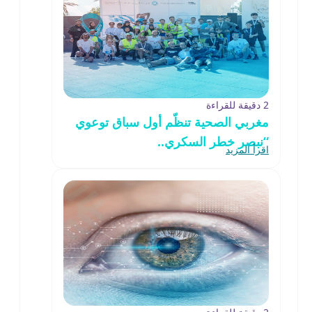
2 دقيقة للقراءة
مغربي الصحية تنظّم أول سباق توعوي
“نبصر خطر السكري..
اقرأ المزيد