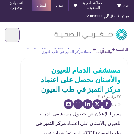
المملكة العربية
أنف وأذن
عربي
عيون
أسنان
السعودية
وحنجرة
مركز الاتصال
920018000
الأخبار
مستشفى الدمام للعيون والأسنان يحصل على
الرئيسية
والفعاليات
اعتماد مركز التميز في طب العيون
مستشفى الدمام للعيون
والأسنان يحصل على اعتماد
مركز التميز في طب العيون
٢٧ نوفمبر ٢٠٢٤
شارك
يسرنا الإعلان عن حصول مستشفى الدمام
للعيون والأسنان على اعتماد
مركز التميز في
طب العيون
(COE)
، الذي يُعدّ شهادة تقدير