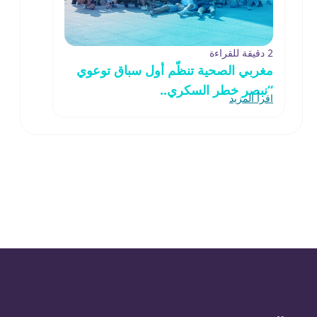
2 دقيقة للقراءة
مغربي الصحية تنظّم أول سباق توعوي
“نبصر خطر السكري..
اقرأ المزيد