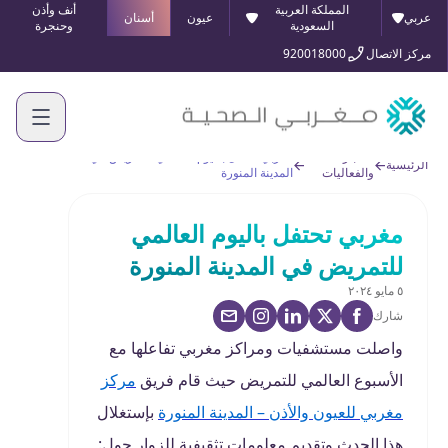
المملكة العربية
أنف وأذن
عربي
عيون
أسنان
السعودية
وحنجرة
مركز الاتصال
920018000
الأخبار
مغربي تحتفل باليوم العالمي للتمريض في
الرئيسية
والفعاليات
المدينة المنورة
مغربي تحتفل باليوم العالمي
للتمريض في المدينة المنورة
٥ مايو ٢٠٢٤
شارك
واصلت مستشفيات ومراكز مغربي تفاعلها مع
الأسبوع العالمي للتمريض حيث قام فريق
مركز
مغربي للعيون والأذن – المدينة المنورة
بإستغلال
هذا الحدث وتقديم معلومات تثقيفية للزوار حول: