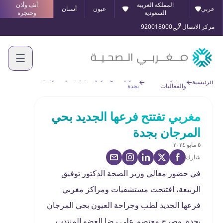
المملكة العربية
أنف وأذن
عربي
عيون
أسنان
السعودية
وحنجرة
مركز الاتصال
920018000
الأخبار
مغربي تفتتح فرعها الجديد بحي المرجان
الرئيسية
والفعاليات
بجدة
مغربي تفتتح فرعها الجديد بحي
المرجان بجدة
٥ مايو ٢٠٢٤
شارك
في حضور معالي وزير الصحة الدكتور توفيق
الربيعة، افتتحت مستشفيات ومراكز مغربي
فرعها الجديد لطب وجراحة العيون بحي المرجان
بجدة. وصرح معتصم علي رضا العضو المنتدب