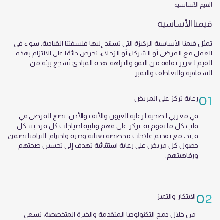
القيم الأساسية
قيمنا الأساسية
تمثل قيمنا الأساسية الركيزة التي تستند إليها فلسفتنا القيادية. سواء في
العمل مع المرضى أو الشركاء أو الزملاء، نحرص دائمًا على الالتزام بهذه
القيم لتعزيز ثقافة من النمو والنزاهة. هذه المبادئ تُشجع بيئة من
الشفافية والتعاطف والتميز.
01
رعاية تركز على المريض
في مغربي الصحية لرعاية العيون والأنف والأذن، نضع المرضى في
قلب كل ما نقوم به. نركز على فهم وتلبية احتياجات كل فرد بشكل
فريد، مع تقديم علاجات مخصصة بعناية وخبرة واحترام. التزامنا يضمن
حصول كل مريض على رعاية استثنائية تهدف إلى تحسين صحتهم
ورفاهيتهم.
02
الابتكار والتميز
من خلال دمج التكنولوجيا المتقدمة والخبرة المتخصصة، نسعى