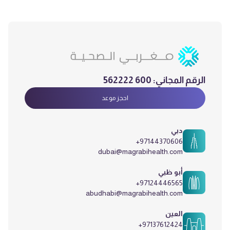
الرقم المجاني:
600 562222
احجز موعد
دبي
+97144370606
dubai@magrabihealth.com
أبو ظبي
+97124446565
abudhabi@magrabihealth.com
العين
+97137612424