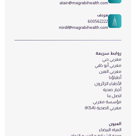
alain@magrabihealth.com
مردف
600562222
mirdif@magrabihealth.com
روابط سريعة
مغربي دبي
مغربي أبو ظبي
مغربي العين
أطباؤنا
الأطباء الزائرون
أخبار صحية
اتصل بنا
مؤسسة مغربي
مغربي الصحية (KSA)
العيون
المياه البيضاء
وحدة الشبكية و الجسم الزجاجى