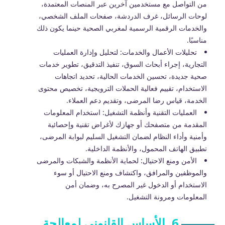
من التواصل مع مستخدمين آخرين عبر المنصات المعتمدة،
لوحات الرسائل، غرف الدردشة، صفحات الملف الشخصي،
والخدمات الرقمية الرسمية لمغربي الصحية حينما يكون ذلك
مناسبًا.
تحليلات الأعمال والخدمات: لتحليل وإدارة العمليات
التجارية، إجراء أبحاث السوق، تنفيذ التدقيق، تطوير خدمات
صحية جديدة، تحسين الخدمات الحالية، تحديد اتجاهات
الاستخدام، تقييم فعالية الحملات الترويجية، تخصيص محتوى
الخدمة، قياس رضا المرضى، وتقديم دعم العملاء.
العمليات التقنية وأنظمة التشغيل: استخدام المعلومات
المقدمة من متصفحك أو جهازك لأغراض تقنية وإحصائية
وأمنية وأداء النظام لضمان التشغيل السليم لبوابة المرضى،
تطبيق الهاتف المحمول، والأنظمة الداخلية.
الأمن ومنع الاحتيال: لحماية الأنظمة والشبكات والمرضى
والموظفين والمرافق، واكتشاف ومنع الاحتيال أو سوء
الاستخدام أو الدخول غير المصرح به، وضمان أمن
المعلومات ومرونة التشغيل.
6. الأساس القانوني لمعالجة