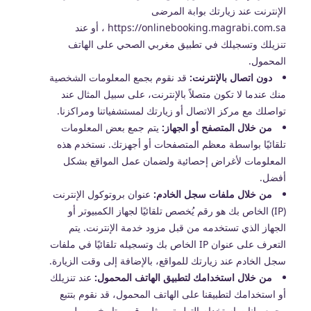
الإنترنت عند زيارتك بوابة المرضى
https://onlinebooking.magrabi.com.sa ، أو عند
تنزيلك وتسجيلك في تطبيق مغربي الصحي على الهاتف
المحمول.
دون اتصال بالإنترنت:
قد نقوم بجمع المعلومات الشخصية
منك عندما لا تكون متصلاً بالإنترنت، على سبيل المثال عند
تواصلك مع مركز الاتصال أو زيارتك لمستشفياتنا ومراكزنا.
من خلال المتصفح أو الجهاز:
يتم جمع بعض المعلومات
تلقائيًا بواسطة معظم المتصفحات أو أجهزتك. نستخدم هذه
المعلومات لأغراض إحصائية ولضمان عمل المواقع بشكل
أفضل.
من خلال ملفات سجل الخادم:
عنوان بروتوكول الإنترنت
(IP) الخاص بك هو رقم يُخصص تلقائيًا لجهاز الكمبيوتر أو
الجهاز الذي تستخدمه من قبل مزود خدمة الإنترنت. يتم
التعرف على عنوان IP الخاص بك وتسجيله تلقائيًا في ملفات
سجل الخادم عند زيارتك للمواقع، بالإضافة إلى وقت الزيارة.
من خلال استخدامك لتطبيق الهاتف المحمول:
عند تنزيلك
أو استخدامك لتطبيقنا على الهاتف المحمول، قد نقوم بتتبع
وجمع بيانات استخدام التطبيق، مثل وقت وتاريخ وصول