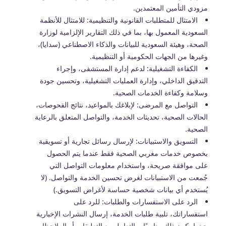
مزودي التأمين المعتمدين.
الامتثال للمتطلبات القانونية والتنظيمية: للامتثال للأنظمة
السعودية المعمول بها، بما في ذلك التقارير الإلزامية لوزارة
الصحة، وهيئة السعودية للبيانات والذكاء الاصطناعي (سدايا)،
وغيرها من الجهات الحكومية أو التنظيمية.
الكفاءة التشغيلية: لدعم إدارة المستشفى، وإجراء
التدقيق الداخلي، وإدارة العمليات التشغيلية، وتحسين جودة
وسلامة وكفاءة الخدمات الصحية.
التواصل مع المرضى: لإبلاغك بالمواعيد، نتائج الفحوصات،
الحالات الصحية، تحديثات الخدمة، والتواصل المتعلق بالرعاية
الصحية.
التسويق والاستبيانات: لإرسال رسائل تجارية أو تسويقية
بخصوص خدمات مغربي الصحية فقط عندما يتم الحصول
على موافقة صريحة، واستخدام معلومات التواصل التي
جُمعت من الاستبيانات لغرض تحسين الخدمة والتواصل. (لا
يُستخدم أي بيانات شخصية حساسة لأغراض التسويق.)
الرد على الاستفسارات والطلبات: للرد على
استفساراتك، تلبية طلبات الخدمة، إرسال النشرات الإخبارية
حينما يكون ذلك مناسبًا، والتعامل مع التعليقات أو الملاحظات