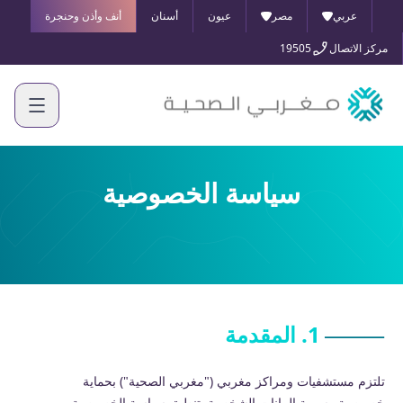
عربي
مصر
عيون
أسنان
أنف وأذن وحنجرة
مركز الاتصال
19505
سياسة الخصوصية
1. المقدمة
تلتزم مستشفيات ومراكز مغربي ("مغربي الصحية") بحماية
خصوصية وسرية البيانات الشخصية. تنطبق سياسة الخصوصية