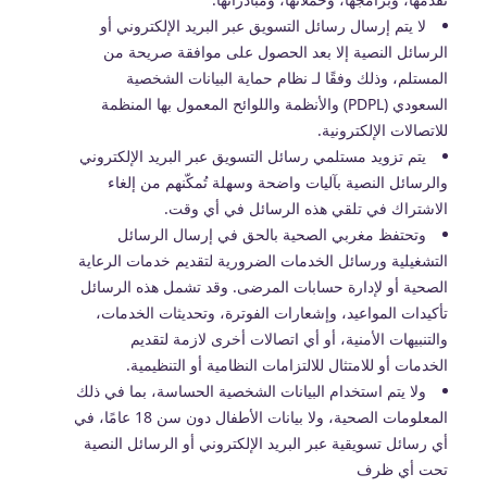
لا يتم إرسال رسائل التسويق عبر البريد الإلكتروني أو
الرسائل النصية إلا بعد الحصول على موافقة صريحة من
المستلم، وذلك وفقًا لـ نظام حماية البيانات الشخصية
السعودي (PDPL) والأنظمة واللوائح المعمول بها المنظمة
للاتصالات الإلكترونية.
يتم تزويد مستلمي رسائل التسويق عبر البريد الإلكتروني
والرسائل النصية بآليات واضحة وسهلة تُمكّنهم من إلغاء
الاشتراك في تلقي هذه الرسائل في أي وقت.
وتحتفظ مغربي الصحية بالحق في إرسال الرسائل
التشغيلية ورسائل الخدمات الضرورية لتقديم خدمات الرعاية
الصحية أو لإدارة حسابات المرضى. وقد تشمل هذه الرسائل
تأكيدات المواعيد، وإشعارات الفوترة، وتحديثات الخدمات،
والتنبيهات الأمنية، أو أي اتصالات أخرى لازمة لتقديم
الخدمات أو للامتثال للالتزامات النظامية أو التنظيمية.
ولا يتم استخدام البيانات الشخصية الحساسة، بما في ذلك
المعلومات الصحية، ولا بيانات الأطفال دون سن 18 عامًا، في
أي رسائل تسويقية عبر البريد الإلكتروني أو الرسائل النصية
تحت أي ظرف