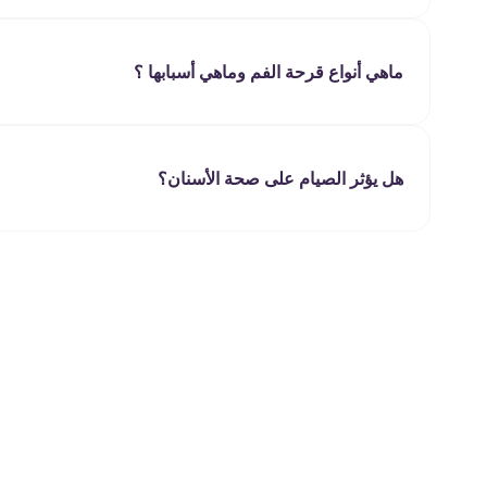
بالرغم من عدم وجود علاج لقرحة الفم إلا أن ه
• تنظيف الأسنان بشكل جيد ومستمر باستخدام 
• تجنب تناول بعض الأطعمة التي تساعد على إثا
ماهي أنواع قرحة الفم وماهي أسبابها ؟
• عدم التعرض للمنطقة المصابة باللمس أو ال
من الأمور الشائعة قرحة الفم وهي عادة ما تت
علاج قرحة الفم
ينتج عنها ألم يلازم الإنسان المصاب لبضعة أيا
وضع بعض قطع من الثلج على المنطقة المصابة 
الشفاء خلال فترة اسبوع لا بد من مراجعة الطب
هل يؤثر الصيام على صحة الأسنان؟
للمصاب وخاصة عند تناول الطعام أو التحدث مع 
انواع قرحة الفم
بين 20:10 عاماً ، ومن الممكن أن يصيب ا
وأخطر منه .
اسباب قرحة الفم
لم يعرف حتى الآن السبب الحقيقي لتلك المشكل
• إهمال نظافة الفم والأسنان
• تناول كميات كبيرة من الحلويات
• التوتر النفسي
• جروح أنسجة اللثة والفم