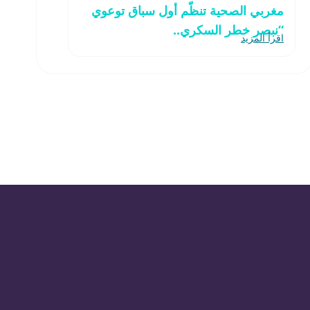
مغربي الصحية تنظّم أول سباق توعوي
“نبصر خطر السكري..
اقرأ المزيد