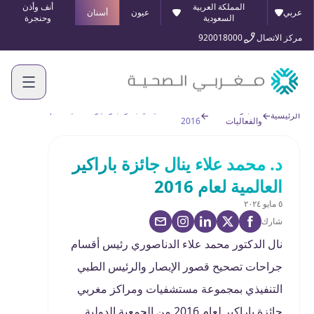
المملكة العربية
أنف وأذن
عربي
عيون
أسنان
السعودية
وحنجرة
مركز الاتصال
920018000
الأخبار
د. محمد علاء ينال جائزة باراكير العالمية لعام
الرئيسية
والفعاليات
2016
د. محمد علاء ينال جائزة باراكير
العالمية لعام 2016
٥ مايو ٢٠٢٤
شارك
نال الدكتور محمد علاء الدناصوري رئيس أقسام
جراحات تصحيح قصور الإبصار والرئيس الطبي
التنفيذي بمجموعة مستشفيات ومراكز مغربي
جائزة باراكير لعام 2016 من الجمعية الدولية