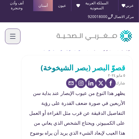
المملكة العربية
أنف وأذن
عربي
عيون
أسنان
السعودية
وحنجرة
مركز الاتصال
920018000
الرئيسية
الأخبار والفعاليات
قصوّ البصر (بصر الشيخوخة)
قصوّ البصر (بصر الشيخوخة)
٥ مايو ٢٠٢٤
شارك
يظهر هذا النوع من عيوب الإبصار عند بداية سن
الأربعين في صورة ضعف القدرة على رؤية
التفاصيل الدقيقة عن قرب مثل القراءة أو العمل
على الكمبيوتر. ويحتاج الشخص الذي يعاني من
هذا العيب لإبعاد الشيء الذي يريد أن يراه بوضوح