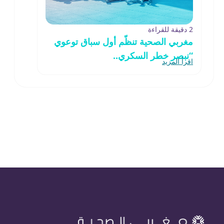
2 دقيقة للقراءة
مغربي الصحية تنظّم أول سباق توعوي
“نبصر خطر السكري..
اقرأ المزيد