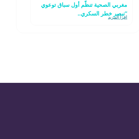
مغربي الصحية تنظّم أول سباق توعوي
“نبصر خطر السكري..
اقرأ المزيد