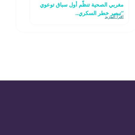
مغربي الصحية تنظّم أول سباق توعوي
“نبصر خطر السكري..
اقرأ المزيد