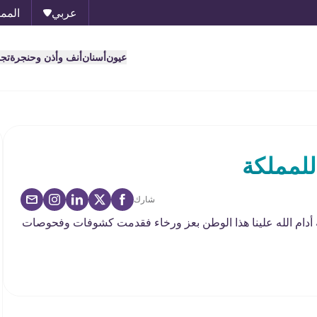
عربي
الممل
عيون
أسنان
أنف وأذن وحنجرة
تج
للمملكة
شارك
أدام الله علينا هذا الوطن بعز ورخاء فقدمت كشوفات وفحوصات