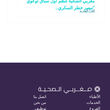
مغربي الصحية تنظّم أول سباق توعوي
“نبصر خطر السكري..
اقرأ المزيد
الأطباء
اتصل بنا
الخدمات
من نحن
الفروع
توظيف