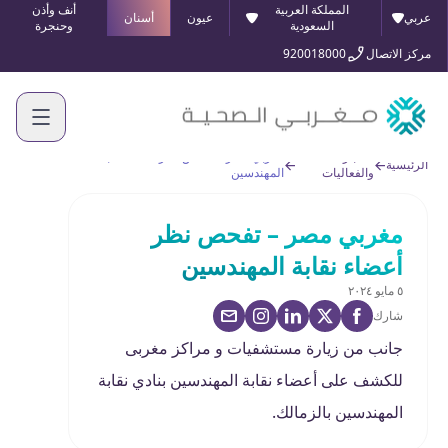
المملكة العربية
أنف وأذن
عربي
عيون
أسنان
السعودية
وحنجرة
مركز الاتصال
920018000
الأخبار
مغربي مصر – تفحص نظر أعضاء نقابة
الرئيسية
والفعاليات
المهندسين
مغربي مصر – تفحص نظر
أعضاء نقابة المهندسين
٥ مايو ٢٠٢٤
شارك
جانب من زيارة مستشفيات و مراكز مغربى
للكشف على أعضاء نقابة المهندسين بنادي نقابة
المهندسين بالزمالك.