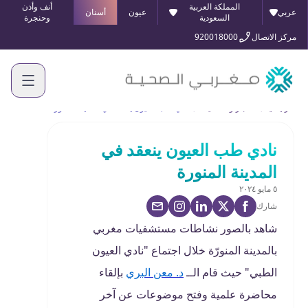
المملكة العربية
أنف وأذن
عربي
عيون
أسنان
السعودية
وحنجرة
مركز الاتصال
920018000
الرئيسية
الأخبار والفعاليات
نادي طب العيون ينعقد في المدينة المنورة
نادي طب العيون ينعقد في
المدينة المنورة
٥ مايو ٢٠٢٤
شارك
شاهد بالصور نشاطات مستشفيات مغربي
بالمدينة المنورّة خلال اجتماع "نادي العيون
الطبي" حيث قام الــ
د. معن البري
بإلقاء
محاضرة علمية وفتح موضوعات عن آخر