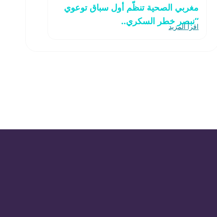
مغربي الصحية تنظّم أول سباق توعوي
“نبصر خطر السكري..
اقرأ المزيد