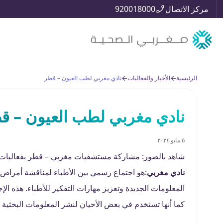
مركز الاتصال
920018000
الرئيسية
الأخبار والفعاليات
نادي مغربي لطب العيون – قطر
نادي مغربي لطب العيون – ق
٥ مايو ٢٠٢٤
شاهد بالصور: مشاركة مستشفيات مغربي – قطر بفعاليات الـMedical Grand Round لشهر مارس 0
نادي مغربي
:هو اجتماع رسمي بين الأطباء لمناقشة أمراض
المعلومات الجديدة وتعزيز مهارات التفكير للأطباء. هذه الإ
كما أنها تستخدم في بعض الأحيان لنشر المعلومات البحثية ا