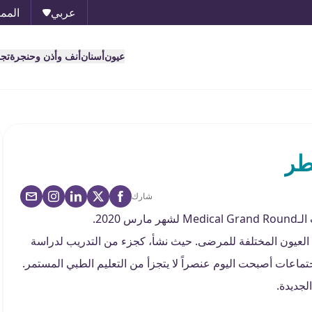
عربي
الممل
عيون
أسنان
أنف وأذن وحنجرة
تج
طر
شارك
202.
 العيون المختلفة للمرضى. حيث نشأ، كجزء من التدريب لدراسة
جتماعات أصبحت اليوم عنصراً لا يتجزأ من التعليم الطبي المستمر.
لجديدة.