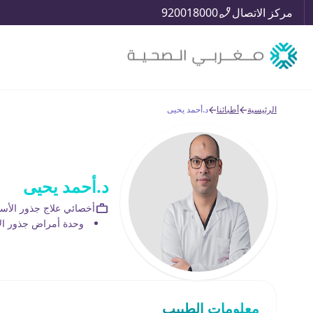
مركز الاتصال
920018000
الرئيسية
أطبائنا
د.أحمد يحيى
د.أحمد يحيى
أخصائي علاج جذور الأسن
وحدة أمراض جذور ال
معلومات الطبيب