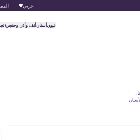
عربي
الممل
عيون
أسنان
أنف وأذن وحنجرة
تج
ان
أسنان