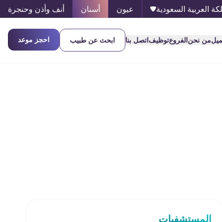
كة العربية السعودية
عيون
أسنان
أنف وأذن وحنجرة
احجز موعد
ميل
من نحن
الفروع
توظيف
اتصل بنا
ابحث عن طبيب
المستشفيات