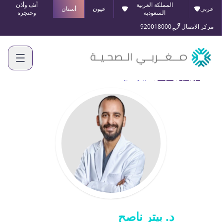
المملكة العربية
أنف وأذن
عربي
عيون
أسنان
السعودية
وحنجرة
مركز الاتصال
920018000
الرئيسية
أطبائنا
د. بيتر ناصح
د. بيتر ناصح