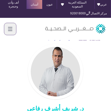
المملكة العربية
أنف وأذن
عربي
عيون
أسنان
السعودية
وحنجرة
مركز الاتصال
920018000
الرئيسية
أطبائنا
د. شريف أشرف رفاعى
د. شريف أشرف رفاعى