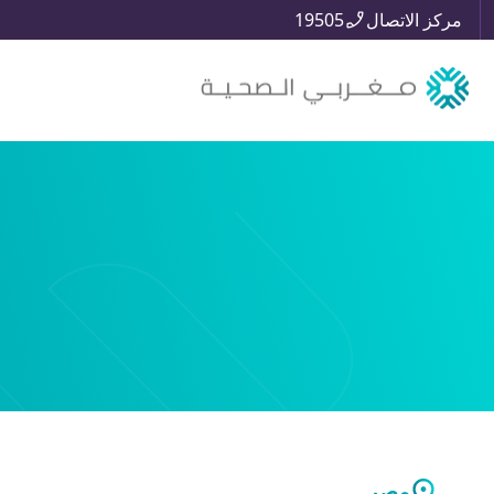
مركز الاتصال
19505
مصر