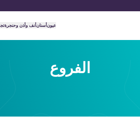
عيون
أسنان
أنف وأذن وحنجرة
تج
الفروع