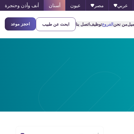
عربي
مصر
عيون
أسنان
أنف وأذن وحنجرة
احجز موعد
ميل
من نحن
الفروع
توظيف
اتصل بنا
ابحث عن طبيب